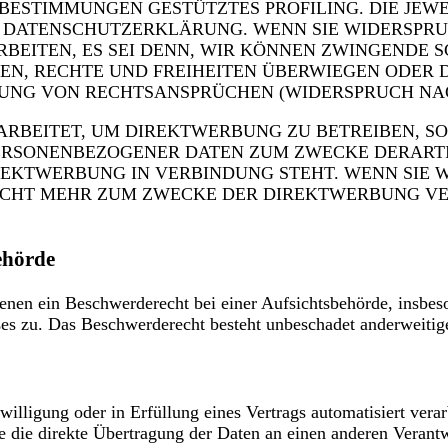
SE BESTIMMUNGEN GESTÜTZTES PROFILING. DIE JE
R DATENSCHUTZERKLÄRUNG. WENN SIE WIDERSPRU
BEITEN, ES SEI DENN, WIR KÖNNEN ZWINGENDE 
SEN, RECHTE UND FREIHEITEN ÜBERWIEGEN ODER 
G VON RECHTSANSPRÜCHEN (WIDERSPRUCH NACH A
BEITET, UM DIREKTWERBUNG ZU BETREIBEN, SO 
PERSONENBEZOGENER DATEN ZUM ZWECKE DERARTI
IREKTWERBUNG IN VERBINDUNG STEHT. WENN SIE
CHT MEHR ZUM ZWECKE DER DIREKTWERBUNG VERW
ehörde
nen ein Beschwerderecht bei einer Aufsichtsbehörde, insbeso
ßes zu. Das Beschwerderecht besteht unbeschadet anderweitige
illigung oder in Erfüllung eines Vertrags automatisiert verar
die direkte Übertragung der Daten an einen anderen Verantwor