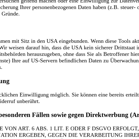
hersuchen geltend machen oder eine Einwilligung zur Datenver
icherung Ihrer personenbezogenen Daten haben (z.B. steuer- 
r Gründe.
hmen mit Sitz in den USA eingebunden. Wenn diese Tools akt
ir weisen darauf hin, dass die USA kein sicherer Drittstaa
itsbehörden herauszugeben, ohne dass Sie als Betroffener hie
ste) Ihre auf US-Servern befindlichen Daten zu Überwachung
s.
tung
klichen Einwilligung möglich. Sie können eine bereits erteil
iderruf unberührt.
besonderen Fällen sowie gegen Direktwerbung (
N ART. 6 ABS. 1 LIT. E ODER F DSGVO ERFOLGT,
TUATION ERGEBEN, GEGEN DIE VERARBEITUNG IH