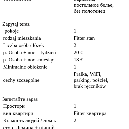
постельное белье,
без полотенец
Zapytaj teraz
pokoje
1
rodzaj mieszkania
Fitter stan
Liczba osób / łóżek
2
p. Osoba + noc – tydzień
20 €
p. Osoba + noc -miesiąc
18 €
Minimalne obłożenie
1
Pralka, WiFi,
cechy szczególne
parking, pościel,
brak ręczników
Запитайте зараз
Простори
1
вид квартири
Fitter квартира
Кількість людей / ліжок
2
стор. Людина + нічний