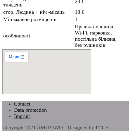
20 €
тиждень
стор. Людина + ніч -місяць
18 €
Мінімальне розміщення
1
Пральна машина,
Wi-Fi, парковка,
особливості
постільна білизна,
без рушників
Contact
Data protection
Imprint
Copyright 2021 AMUZIWO - Designed by IT-CE